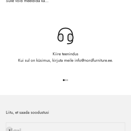
Kiire teenindus
Kui sul on küsimus, kirjuta meile info@nordfurniture.ee.
Ava toode 1
Ava toode 2
Ava toode 3
Liitu, et saada soodustusi
Liitu
E-mail