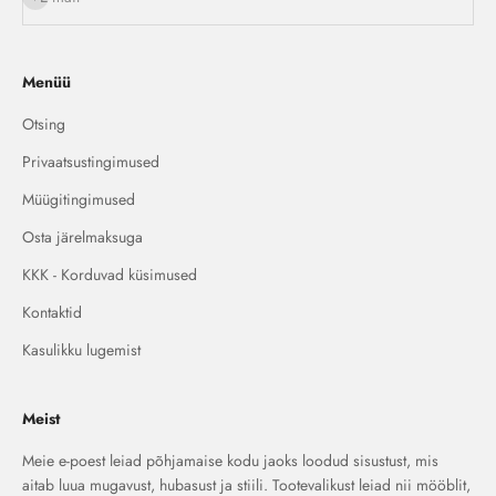
Menüü
Otsing
Privaatsustingimused
Müügitingimused
Osta järelmaksuga
KKK - Korduvad küsimused
Kontaktid
Kasulikku lugemist
Meist
Meie e-poest leiad põhjamaise kodu jaoks loodud sisustust, mis
aitab luua mugavust, hubasust ja stiili. Tootevalikust leiad nii mööblit,