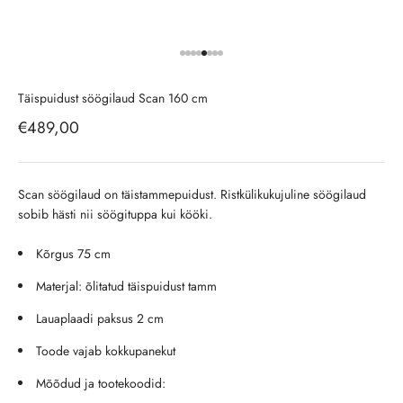
Ava toode 1
Ava toode 2
Ava toode 3
Ava toode 4
Ava toode 5
Ava toode 6
Ava toode 7
Ava toode 8
Täispuidust söögilaud Scan 160 cm
Soodushind
€489,00
Scan söögilaud on täistammepuidust. Ristkülikukujuline söögilaud
sobib hästi nii söögituppa kui kööki.
Kõrgus 75 cm
Materjal: õlitatud täispuidust tamm
Lauaplaadi paksus 2 cm
Toode vajab kokkupanekut
Mõõdud ja tootekoodid: