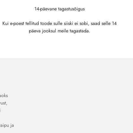
14-päevane tagastusõigus
Kui e-poest tellitud toode sulle siiski ei sobi, saad selle 14
päeva jooksul meile tagastada.
aoks
ust,
i
vaipu ja