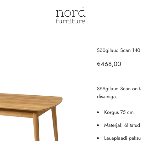
NordFurniture | E-pood
Söögilaud Scan 140
Soodushind
€468,00
Söögilaud Scan on t
disainiga.
Kõrgus 75 cm
Materjal: õlitatu
Lauaplaadi paks