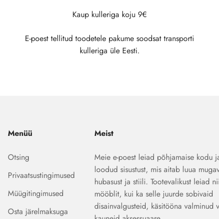
Kaup kulleriga koju 9€
E-poest tellitud toodetele pakume soodsat transporti
kulleriga üle Eesti.
Menüü
Meist
Otsing
Meie e-poest leiad põhjamaise kodu j
loodud sisustust, mis aitab luua mugav
Privaatsustingimused
hubasust ja stiili. Tootevalikust leiad ni
Müügitingimused
mööblit, kui ka selle juurde sobivaid
disainvalgusteid, käsitööna valminud 
Osta järelmaksuga
kauneid aksessuaare.