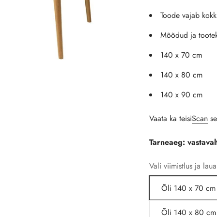
Toode vajab kok
Mõõdud ja toote
140 x 70 cm
140 x 80 cm
140 x 90 cm
Vaata ka teisi
Scan
se
Tarneaeg: vastavalt
Vali viimistlus ja la
Õli 140 x 70 cm 
Õli 140 x 80 cm 