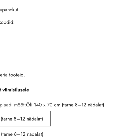
kupanekut
koodid:
eria tooteid.
 viimistlusele
uaplaadi mõõt:
Õli 140 x 70 cm (tarne 8–12 nädalat)
(tarne 8–12 nädalat)
(tarne 8–12 nädalat)