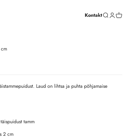
Kontakt
Ava otsing
Ava profiil
Ava ostuko
 cm
äistammepuidust. Laud on lihtsa ja puhta põhjamaise
d täispuidust tamm
us 2 cm