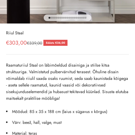
Ava toode 1
Ava toode 2
Ava toode 3
Ava toode 4
Ava toode 5
Ava toode 6
Ava toode 7
Ava toode 8
Ava toode 9
Ava toode 10
Ava toode 11
Ava toode 12
Ava toode 13
Ava toode 14
Ava toode 15
Ava toode 16
Ava toode 17
Ava toode 18
Ava toode 19
Ava toode 20
Ava toode 21
Riiul Staal
Soodushind
€303,00
Tavahind
€339,00
Säästa €36,00
Raamaturiiul Staal on läbimõeldud disainiga ja stiilse kitsa
struktuuriga. Valmistatud pulbervärvitud terasest. Õhuline disain
võimaldab riiulil saada osaks ruumist, seda saab kaunistada kõigega
- aseta sellele raamatud, kaunid vaasid või dekoratiivsed
sisekujunduselemendid ja hubasust tekitavad küünlad. Sisusta elutuba
maitsekalt praktilise mööbliga!
Mõõdud: 85 x 35 x 188 cm (laius x sügavus x kõrgus)
Värv: beež, hall, valge, must
Materjal: teras