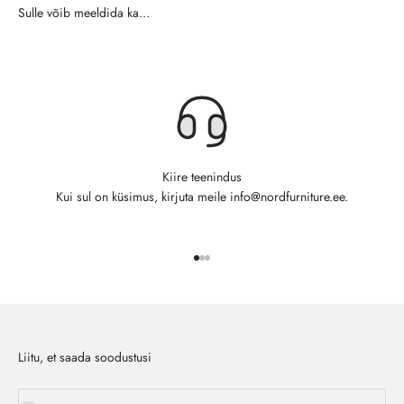
Kiire teenindus
Kui sul on küsimus, kirjuta meile info@nordfurniture.ee.
Ava toode 1
Ava toode 2
Ava toode 3
Liitu, et saada soodustusi