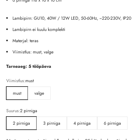
6 pirniga 118 x 10 x 16 cm
Lambipirn: GU10, 40W / 12W LED, 50-60Hz, ~220-230V, IP20
Lambipirn ei kuulu komplekti
Materjal: teras
Viimistlus: must, valge
Tarneaeg: 5 tööpäeva
Viimistlus:
must
must
valge
Suurus:
2 pirniga
2 pirniga
3 pirniga
4 pirniga
6 pirniga