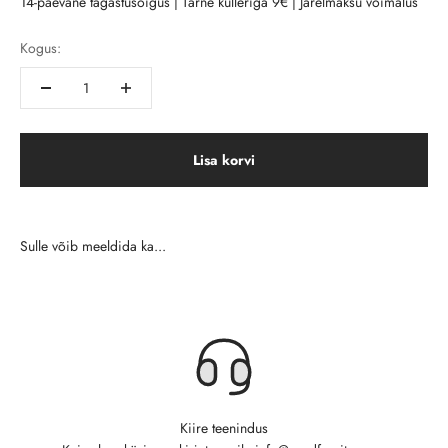
14-päevane tagastusõigus | Tarne kulleriga 9€ | Järelmaksu võimalus
Kogus:
Lisa korvi
Kiire teenindus