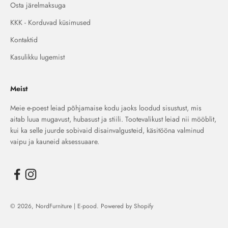
Osta järelmaksuga
KKK - Korduvad küsimused
Kontaktid
Kasulikku lugemist
Meist
Meie e-poest leiad põhjamaise kodu jaoks loodud sisustust, mis
aitab luua mugavust, hubasust ja stiili. Tootevalikust leiad nii mööblit,
kui ka selle juurde sobivaid disainvalgusteid, käsitööna valminud
vaipu ja kauneid aksessuaare.
© 2026, NordFurniture | E-pood. Powered by Shopify