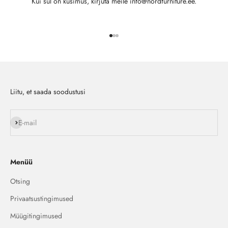
Kui sul on küsimus, kirjuta meile info@nordfurniture.ee.
Ava toode 1
Ava toode 2
Ava toode 3
Liitu, et saada soodustusi
Liitu
E-mail
Menüü
Otsing
Privaatsustingimused
Müügitingimused