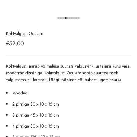
Ava toode 1
Ava toode 2
Ava toode 3
Ava toode 4
Ava toode 5
Ava toode 6
Ava toode 7
Ava toode 8
Ava toode 9
Ava toode 10
Ava toode 11
Ava toode 12
Kohtvalgusti Oculare
Soodushind
€52,00
Kohtvalgusti annab võimaluse suunata valgusvihk just sinna kuhu vaja.
Modernse disainiga kohtvalgusti Oculare sobib suurepäraselt
valgustama nii kontorit, köögi tööpinda või hubast lugemisnurka.
Mõõdud:
2 pirniga
30 x 10 x 16 cm
3 pirniga
45 x 10 x 16 cm
4 pirniga 80 x 10 x 16 cm