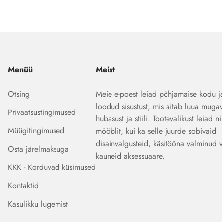
Menüü
Meist
Otsing
Meie e-poest leiad põhjamaise kodu j
loodud sisustust, mis aitab luua mugav
Privaatsustingimused
hubasust ja stiili. Tootevalikust leiad ni
Müügitingimused
mööblit, kui ka selle juurde sobivaid
disainvalgusteid, käsitööna valminud 
Osta järelmaksuga
kauneid aksessuaare.
KKK - Korduvad küsimused
Kontaktid
Kasulikku lugemist