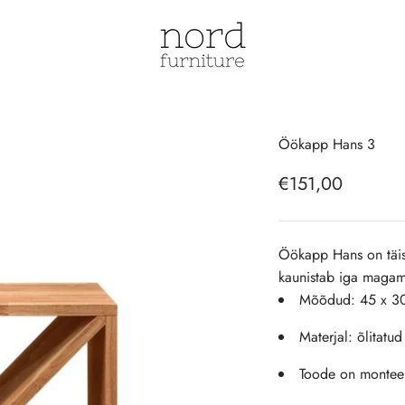
NordFurniture | E-pood
Öökapp Hans 3
Soodushind
€151,00
Öökapp Hans on täisp
kaunistab iga magam
Mõõdud: 45 x 30 
Materjal: õlitatu
Toode on monteer