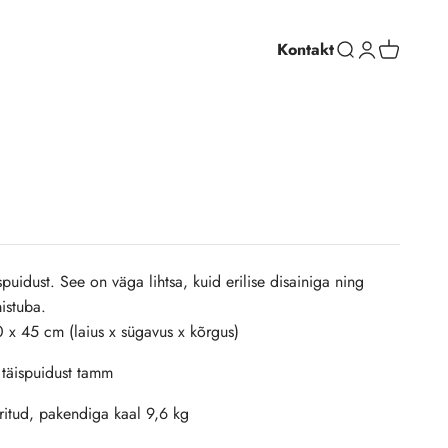
Kontakt
Ava otsing
Ava profiil
Ava ostuko
uidust. See on väga lihtsa, kuid erilise disainiga ning
istuba.
x 45 cm (laius x sügavus x kõrgus)
d täispuidust tamm
itud, pakendiga kaal 9,6 kg