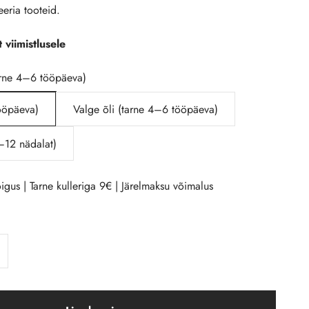
eria tooteid.
 viimistlusele
arne 4–6 tööpäeva)
ööpäeva)
Valge õli (tarne 4–6 tööpäeva)
8–12 nädalat)
igus | Tarne kulleriga 9€ | Järelmaksu võimalus