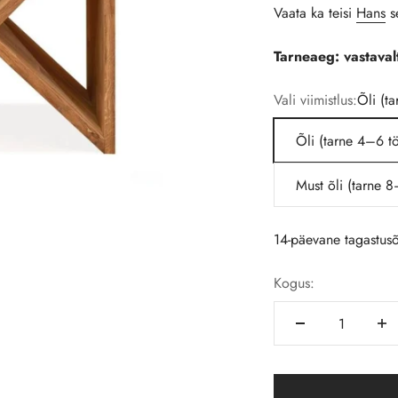
Vaata ka teisi
Hans
se
Tarneaeg: vastavalt
Vali viimistlus:
Õli (t
Õli (tarne 4–6 t
Must õli (tarne 
14-päevane tagastusõ
Kogus: