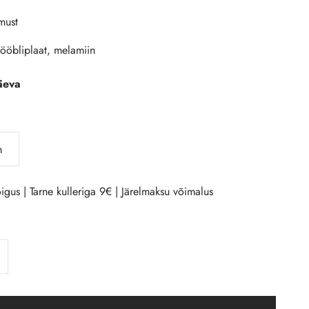
must
mööbliplaat, melamiin
äeva
m
igus | Tarne kulleriga 9€ | Järelmaksu võimalus