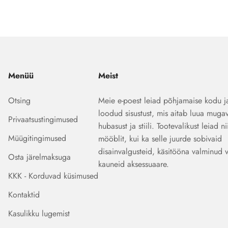
Menüü
Meist
Otsing
Meie e-poest leiad põhjamaise kodu j
loodud sisustust, mis aitab luua mugav
Privaatsustingimused
hubasust ja stiili. Tootevalikust leiad ni
Müügitingimused
mööblit, kui ka selle juurde sobivaid
disainvalgusteid, käsitööna valminud 
Osta järelmaksuga
kauneid aksessuaare.
KKK - Korduvad küsimused
Kontaktid
Kasulikku lugemist