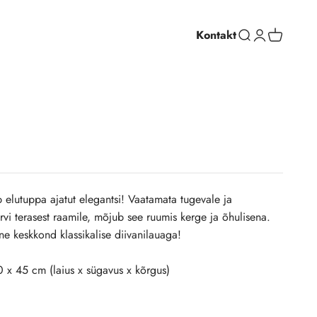
Kontakt
Ava otsing
Ava profiil
Ava ostuko
b elutuppa ajatut elegantsi! Vaatamata tugevale ja
rvi terasest raamile, mõjub see ruumis kerge ja õhulisena.
lne keskkond klassikalise diivanilauaga!
0 x 45
cm (laius x sügavus x kõrgus)