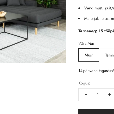
Värv: must, puit/
Materjal: teras, 
Tarneaeg: 15 tööp
Värv:
Must
Must
Tam
14-päevane tagastusõ
Kogus: