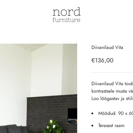
NordFurniture | E-pood
Diivanilaud Vita
Soodushind
€136,00
Diivanilaud Vita too
kontrastsele musta vä
Loo lõõgastav ja stii
Mõõdud: 9
0 x 6
Terasest raam