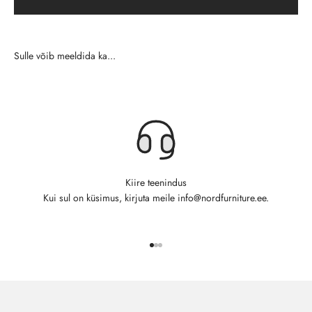
Kiire teenindus
Kui sul on küsimus, kirjuta meile info@nordfurniture.ee.
Ava toode 1
Ava toode 2
Ava toode 3