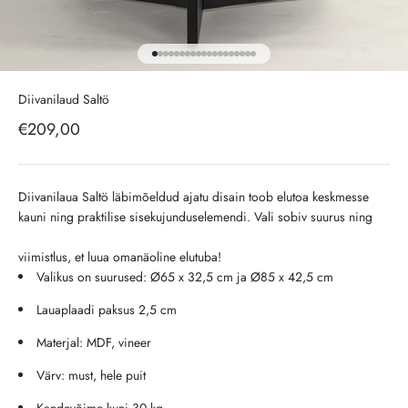
Ava toode 1
Ava toode 2
Ava toode 3
Ava toode 4
Ava toode 5
Ava toode 6
Ava toode 7
Ava toode 8
Ava toode 9
Ava toode 10
Ava toode 11
Ava toode 12
Ava toode 13
Ava toode 14
Ava toode 15
Ava toode 16
Ava toode 17
Ava toode 18
Ava toode 19
Diivanilaud Saltö
Soodushind
€209,00
Diivanilaua Saltö läbimõeldud ajatu disain toob elutoa keskmesse
kauni ning praktilise sisekujunduselemendi. Vali sobiv suurus ning
viimistlus, et luua omanäoline elutuba!
Valikus on suurused: Ø65 x 32,5 cm ja Ø85 x 42,5 cm
Lauaplaadi paksus 2,5 cm
Materjal: MDF, vineer
Värv: must, hele puit