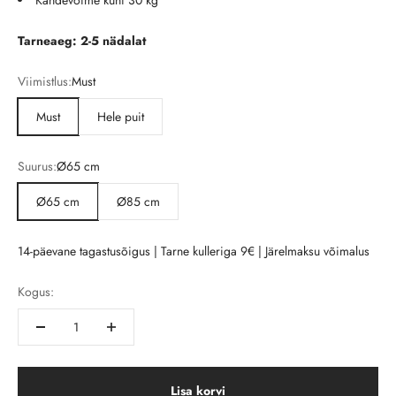
Kandevõime kuni 30 kg
Tarneaeg: 2-5 nädalat
Viimistlus:
Must
Must
Hele puit
Suurus:
Ø65 cm
Ø65 cm
Ø85 cm
14-päevane tagastusõigus | Tarne kulleriga 9€ | Järelmaksu võimalus
Kogus:
Lisa korvi