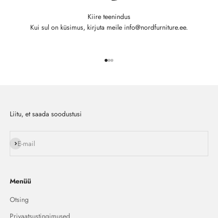
Kiire teenindus
Kui sul on küsimus, kirjuta meile info@nordfurniture.ee.
Ava toode 1
Ava toode 2
Ava toode 3
Liitu, et saada soodustusi
Liitu
E-mail
Menüü
Otsing
Privaatsustingimused