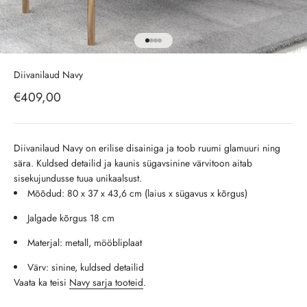
Ava toode 1
Ava toode 2
Ava toode 3
Ava toode 4
Diivanilaud Navy
Soodushind
€409,00
Diivanilaud Navy on erilise disainiga ja toob ruumi glamuuri ning
sära. Kuldsed detailid ja kaunis sügavsinine värvitoon aitab
sisekujundusse tuua unikaalsust.
Mõõdud: 80 x 37 x 43,6 cm (laius x sügavus x kõrgus)
Jalgade kõrgus 18 cm
Materjal: metall, mööbliplaat
Värv: sinine, kuldsed detailid
Vaata ka teisi
Navy sarja tooteid
.