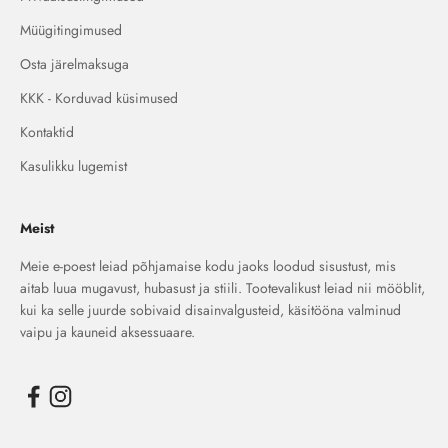
Müügitingimused
Osta järelmaksuga
KKK - Korduvad küsimused
Kontaktid
Kasulikku lugemist
Meist
Meie e-poest leiad põhjamaise kodu jaoks loodud sisustust, mis
aitab luua mugavust, hubasust ja stiili. Tootevalikust leiad nii mööblit,
kui ka selle juurde sobivaid disainvalgusteid, käsitööna valminud
vaipu ja kauneid aksessuaare.