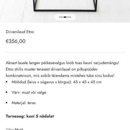
Ava toode 1
Ava toode 2
Ava toode 3
Ava toode 4
Ava toode 5
Ava toode 6
Ava toode 7
Diivanilaud Etno
Soodushind
€356,00
Aknast lauale langev päikesevalgus loob toas kauni varjudemängu!
Etno stiilis muster terasest diivanilaual on pilkupüüdev
kombinatsioon, mis sobib täiendama mistahes tuba sinu kodus!
Mõõdud (
laius x sügavus x kõrgus)
: 45 x 45 x 45 cm
Värv: must või valge
Materjal: teras
Tarneaeg: kuni 5 nädalat
Värv:
Must