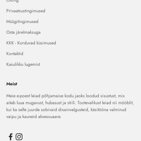
Otsing
Privaatsustingimused
Müügitingimused
Osta järelmaksuga
KKK - Korduvad küsimused
Kontaktid
Kasulikku lugemist
Meist
Meie e-poest leiad põhjamaise kodu jaoks loodud sisustust, mis
aitab luua mugavust, hubasust ja stiili. Tootevalikust leiad nii mööblit,
kui ka selle juurde sobivaid disainvalgusteid, käsitööna valminud
vaipu ja kauneid aksessuaare.