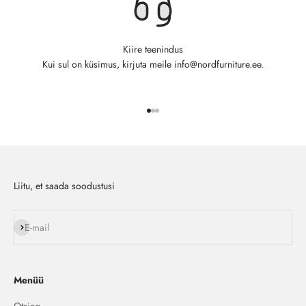
Kiire teenindus
Kui sul on küsimus, kirjuta meile info@nordfurniture.ee.
Ava toode 1
Ava toode 2
Ava toode 3
Liitu, et saada soodustusi
Liitu
E-mail
Menüü