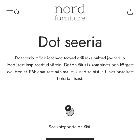
Edasi
NordFurniture | E-pood
Ava menüü
Ava otsing
Ava os
Dot seeria mööbliesemed teevad eriliseks puhtad jooned ja
loodusest inspireeritud värvid. Dot on täiuslik kombinatsioon kõrgest
kvaliteedist, Põhjamaisest minimalistlikust disainist ja funktsionaalsest
hoiustamisest.
0
See kategooria on tühi.