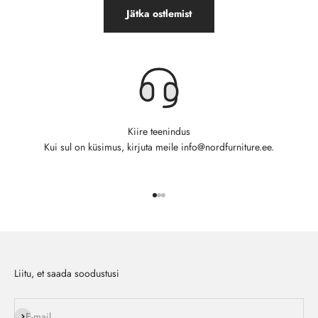
Jätka ostlemist
Kiire teenindus
Kui sul on küsimus, kirjuta meile info@nordfurniture.ee.
Ava toode 1
Ava toode 2
Ava toode 3
Liitu, et saada soodustusi
Liitu
E-mail